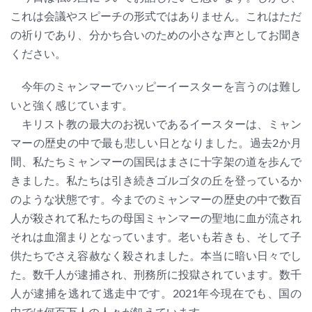
これは会議やスピーチの形式ではありません。これはただ
の祈りであり、分かち合いのための小さな声としてお聞き
ください。
今年のミャンマーでハッピーイースターを言うのは難し
いと強く感じています。
キリスト教の最大のお祝いであるイースターは、ミャン
マーの歴史の中で最も悲しい日となりました。過去2か月
間、私たちミャンマーの国民はまさに十字架の道を歩んで
きました。私たちは引き続きゴルゴタの丘を登っているか
のような状態です。今までのミャンマーの歴史の中で数百
人が殺されて私たちの母国ミャンマーの聖地に血が流され
それは血溜まりとなっています。老いも若きも、そして子
供たちでさえ容赦なく殺されました。本当に暗い日々でし
た。数千人が逮捕され、刑務所に投獄されています。数千
人が逮捕を逃れて逃走中です。2021年今現在でも、国の
中では何百万人の人々が飢えています。