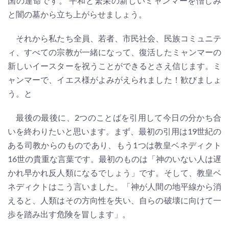
国の運命です。 平和と繁栄の新しいミャンマーを憎しみ
と闇の墓から立ち上がらせましょう。
それから私たち全員、若者、市民社会、民族コミュニテ
ィ、すべての宗教が一緒になって、復活したミャンマーの
新しいイースターを祝うことができるとさえ信じます。ミ
ャンマーで、イエス様がよみがえられました！歓びましょ
う。と
最後の最後に、2つのことばを引用して今日の分かち合
いを終わりたいと思います。まず、最初の引用は19世紀の
ある司教からのものであり、もう1つは教皇ベネディクト
16世の貴重な言葉です。最初のものは「神のいない人は遅
かれ早かれ反人類になるでしょう」です。そして、教皇ベ
ネディクトはこう言いました。「神が人間の地平線から消
えると、人類はその方向性を失い、自らの破壊に向けて一
歩を踏み出す危険を冒します」。