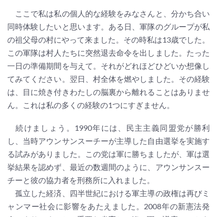
ここで私は私の個人的な経験をみなさんと、分かち合い
同時体験したいと思います。ある日、軍隊のグループが私
の祖父母の村にやって来ました。その時私は13歳でした。
この軍隊は村人たちに突然退去命令を出しました。たった
一日の準備期間を与えて。それがどれほどひどいか想像し
てみてください。翌日、村全体を燃やしました。その経験
は、目に焼き付きわたしの脳裏から離れることはありませ
ん。これは私の多くの経験の1つにすぎません。
続けましょう。1990年には、民主主義同盟党が勝利
し、当時アウンサンスーチーが主導した自由選挙を実施す
る試みがありました。この党は軍に勝ちましたが、軍は選
挙結果を認めず、最近の数週間のように、アウンサンスー
チーと彼の協力者を刑務所に入れました。
孤立した経済、四半世紀における軍主導の政権は再びミ
ャンマー社会に影響をあたえました。2008年の新憲法発