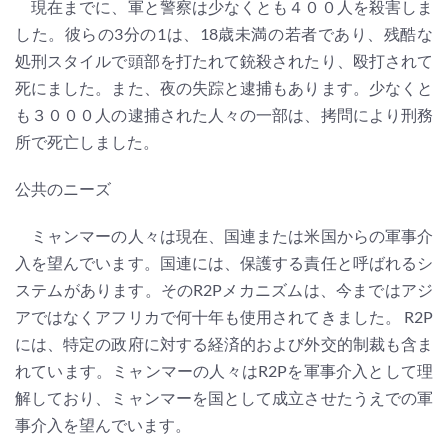
現在までに、軍と警察は少なくとも４００人を殺害しま
した。彼らの3分の1は、18歳未満の若者であり、残酷な
処刑スタイルで頭部を打たれて銃殺されたり、殴打されて
死にました。また、夜の失踪と逮捕もあります。少なくと
も３０００人の逮捕された人々の一部は、拷問により刑務
所で死亡しました。
公共のニーズ
ミャンマーの人々は現在、国連または米国からの軍事介
入を望んでいます。国連には、保護する責任と呼ばれるシ
ステムがあります。そのR2Pメカニズムは、今まではアジ
アではなくアフリカで何十年も使用されてきました。 R2P
には、特定の政府に対する経済的および外交的制裁も含ま
れています。ミャンマーの人々はR2Pを軍事介入として理
解しており、ミャンマーを国として成立させたうえでの軍
事介入を望んでいます。