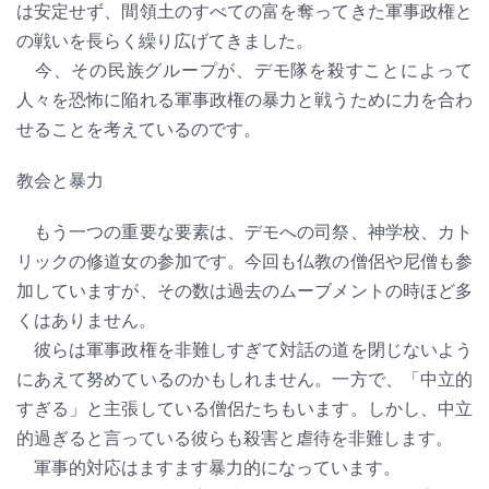
は安定せず、間領土のすべての富を奪ってきた軍事政権と
の戦いを長らく繰り広げてきました。
今、その民族グループが、デモ隊を殺すことによって
人々を恐怖に陥れる軍事政権の暴力と戦うために力を合わ
せることを考えているのです。
教会と暴力
もう一つの重要な要素は、デモへの司祭、神学校、カト
リックの修道女の参加です。今回も仏教の僧侶や尼僧も参
加していますが、その数は過去のムーブメントの時ほど多
くはありません。
彼らは軍事政権を非難しすぎて対話の道を閉じないよう
にあえて努めているのかもしれません。一方で、「中立的
すぎる」と主張している僧侶たちもいます。しかし、中立
的過ぎると言っている彼らも殺害と虐待を非難します。
軍事的対応はますます暴力的になっています。