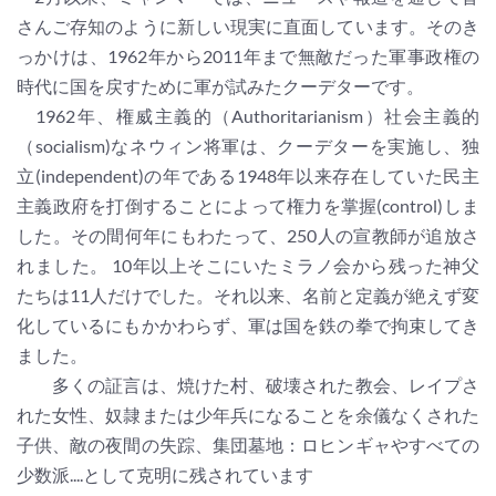
さんご存知のように新しい現実に直面しています。そのき
っかけは、1962年から2011年まで無敵だった軍事政権の
時代に国を戻すために軍が試みたクーデターです。
1962年、権威主義的（Authoritarianism）社会主義的
（socialism)なネウィン将軍は、クーデターを実施し、独
立(independent)の年である1948年以来存在していた民主
主義政府を打倒することによって権力を掌握(control)しま
した。その間何年にもわたって、250人の宣教師が追放さ
れました。 10年以上そこにいたミラノ会から残った神父
たちは11人だけでした。それ以来、名前と定義が絶えず変
化しているにもかかわらず、軍は国を鉄の拳で拘束してき
ました。
多くの証言は、焼けた村、破壊された教会、レイプさ
れた女性、奴隷または少年兵になることを余儀なくされた
子供、敵の夜間の失踪、集団墓地：ロヒンギャやすべての
少数派....として克明に残されています