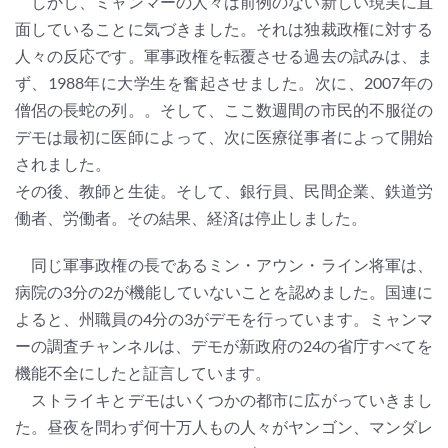
しかし、ミャンマーの人々は前例のない新しい現実に直
面していることに気づきました。それは独裁政権に対する
人々の反応です。軍事政権を転覆させる過去の試みは、ま
ず、1988年に大学生を奮起させました。次に、2007年の
僧侶の長蛇の列。。そして、ここ数週間の市民的不服従の
デモは最初に医師によって、次に医療従事者によって開始
されました。
その後、教師と生徒。そして、銀行員、民間企業、鉄道労
働者、労働者。その結果、経済は停止しました。
同じ軍事政権の長であるミン・アウン・ライン将軍は、
病院の3分の2が機能していないことを認めました。国連に
よると、州職員の4分の3がデモを行っています。ミャンマ
ーの調査チャンネルは、デモが新政府の24の省庁すべてを
機能不全にしたと証言しています。
ストライキとデモはいくつかの都市に広がっていきまし
た。昼夜を問わず何十万人もの人々がヤンゴン、マンダレ