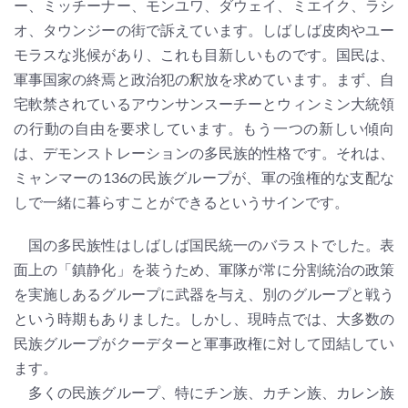
ー、ミッチーナー、モンユワ、ダウェイ、ミエイク、ラシ
オ、タウンジーの街で訴えています。しばしば皮肉やユー
モラスな兆候があり、これも目新しいものです。国民は、
軍事国家の終焉と政治犯の釈放を求めています。まず、自
宅軟禁されているアウンサンスーチーとウィンミン大統領
の行動の自由を要求しています。もう一つの新しい傾向
は、デモンストレーションの多民族的性格です。それは、
ミャンマーの136の民族グループが、軍の強権的な支配な
しで一緒に暮らすことができるというサインです。
国の多民族性はしばしば国民統一のバラストでした。表
面上の「鎮静化」を装うため、軍隊が常に分割統治の政策
を実施しあるグループに武器を与え、別のグループと戦う
という時期もありました。しかし、現時点では、大多数の
民族グループがクーデターと軍事政権に対して団結してい
ます。
多くの民族グループ、特にチン族、カチン族、カレン族